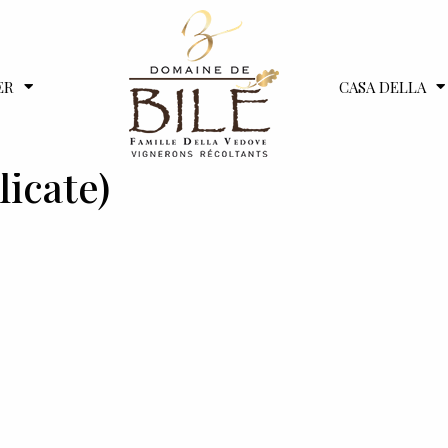
ER
CASA DELLA
licate)