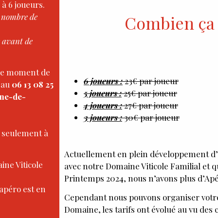
à 6 joueurs.
u nombre de
Combien ça 
.
s avant de
 ce moment de
6 joueurs :
23€ par joueur
 au
06 13 08 25
5 joueurs :
25€ par joueur
ne-de-
4 joueurs :
27€ par joueur
3 joueurs :
30€ par joueur
t seulement à
Actuellement en plein développement d’
ne Viticole
avec notre Domaine Viticole Familial et q
Printemps 2024, nous n’avons plus d’Apér
 apéro est en
Cependant nous pouvons organiser votre
Domaine, les tarifs ont évolué au vu des