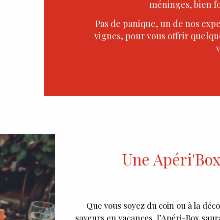
méninges, bien f
Pas de panique, un de nos expe
vignes, pour vous offrir quelqu
v
Une Apéri'Box
Que vous soyez du coin ou à la déc
saveurs en vacances, l’Apéri-Box saura