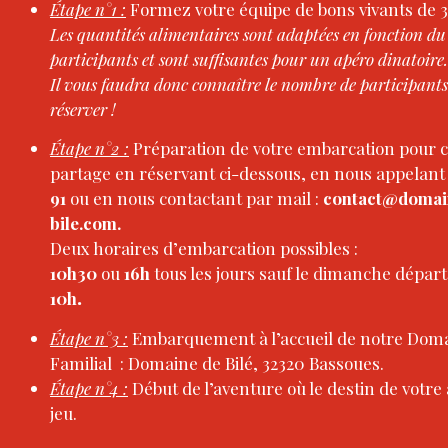
Étape n°1 :
Formez votre équipe de bons vivants de 3 
Les quantités alimentaires sont adaptées en fonction d
participants et sont suffisantes pour un apéro dinatoire
Il vous faudra donc connaître le nombre de participant
réserver !
Étape n°2 :
Préparation de votre embarcation pour
partage en réservant ci-dessous, en nous appelant
91
ou en nous contactant par mail :
contact@domai
bile.com.
Deux horaires d’embarcation possibles :
10h30
ou
16h
tous les jours sauf le dimanche dépar
10h
.
Étape n°3
:
Embarquement à l’accueil de notre Domai
Familial : Domaine de Bilé, 32320 Bassoues.
Étape n°4 :
Début de l’aventure où le destin de votre
jeu.