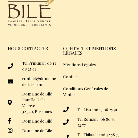
NOUS CONTACTER
CONTACT ET MENTIONS
LÉGALES
Tel Principal : 06 13
Mentions Légales
08 25 91
Contact
contact@domaine-
de-bile.com
Conditions Générales de
Domaine de Bilé
Ventes
Famille Della
Vedove
Tel Lisa : 06 13 08 25 91
32 320, Bassoues
Tel Romain : 06 80 59
Domaine de Bilé
72 77
Domaine de Bilé
Tel Thibault : 06 72 58 73