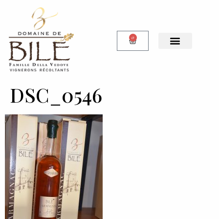
0
DSC_0546