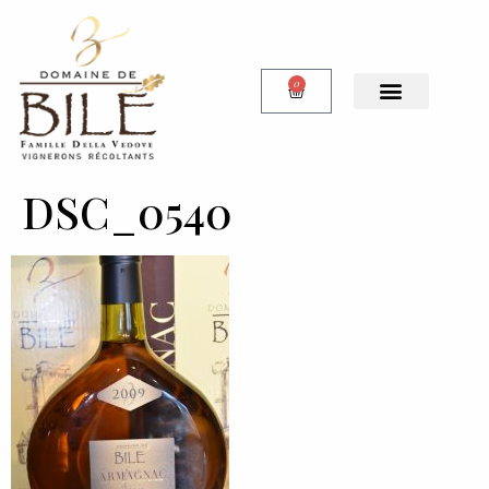
0
DSC_0540