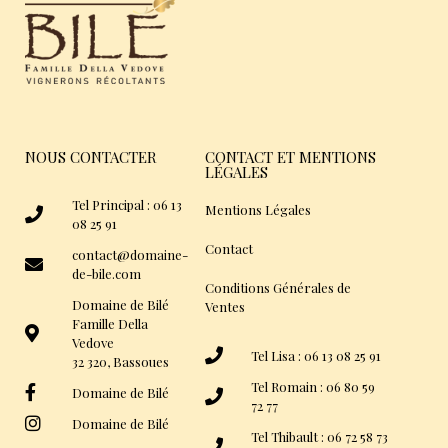
NOUS CONTACTER
CONTACT ET MENTIONS
LÉGALES
Tel Principal : 06 13
Mentions Légales
08 25 91
Contact
contact@domaine-
de-bile.com
Conditions Générales de
Domaine de Bilé
Ventes
Famille Della
Vedove
Tel Lisa : 06 13 08 25 91
32 320, Bassoues
Tel Romain : 06 80 59
Domaine de Bilé
72 77
Domaine de Bilé
Tel Thibault : 06 72 58 73