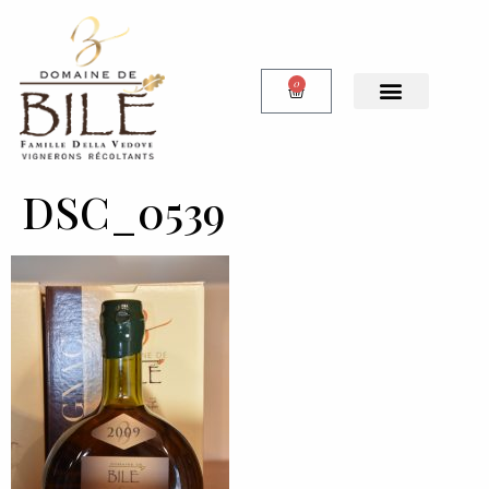
0
DSC_0539