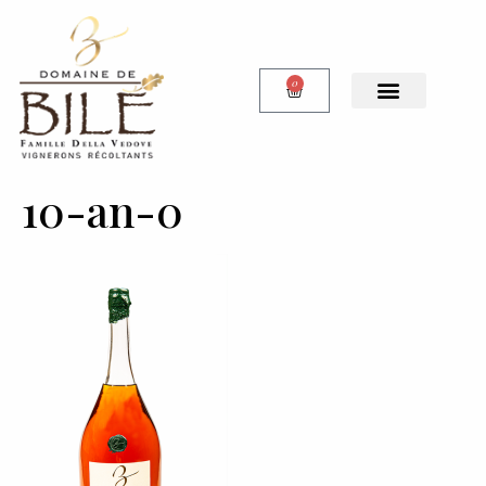
0
10-an-0