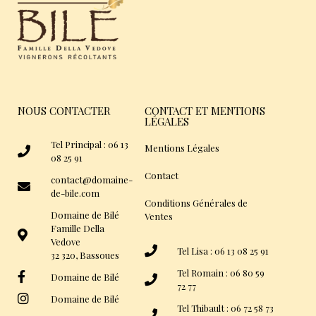
NOUS CONTACTER
CONTACT ET MENTIONS
LÉGALES
Tel Principal : 06 13
Mentions Légales
08 25 91
Contact
contact@domaine-
de-bile.com
Conditions Générales de
Domaine de Bilé
Ventes
Famille Della
Vedove
Tel Lisa : 06 13 08 25 91
32 320, Bassoues
Tel Romain : 06 80 59
Domaine de Bilé
72 77
Domaine de Bilé
Tel Thibault : 06 72 58 73