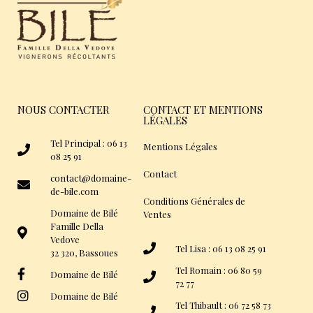
NOUS CONTACTER
CONTACT ET MENTIONS
LÉGALES
Tel Principal : 06 13
Mentions Légales
08 25 91
Contact
contact@domaine-
de-bile.com
Conditions Générales de
Domaine de Bilé
Ventes
Famille Della
Vedove
Tel Lisa : 06 13 08 25 91
32 320, Bassoues
Tel Romain : 06 80 59
Domaine de Bilé
72 77
Domaine de Bilé
Tel Thibault : 06 72 58 73