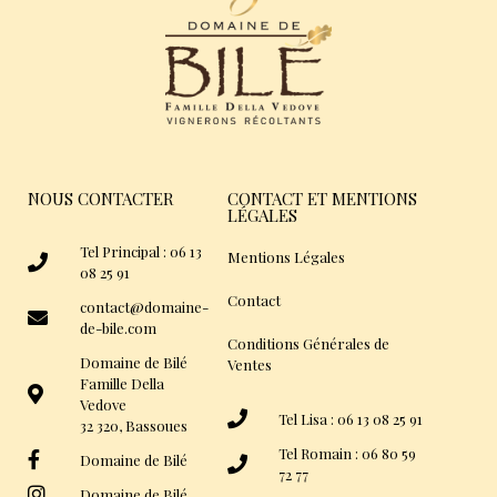
NOUS CONTACTER
CONTACT ET MENTIONS
LÉGALES
Tel Principal : 06 13
Mentions Légales
08 25 91
Contact
contact@domaine-
de-bile.com
Conditions Générales de
Domaine de Bilé
Ventes
Famille Della
Vedove
Tel Lisa : 06 13 08 25 91
32 320, Bassoues
Tel Romain : 06 80 59
Domaine de Bilé
72 77
Domaine de Bilé