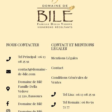
NOUS CONTACTER
CONTACT ET MENTIONS
LÉGALES
Tel Principal : 06 13
Mentions Légales
08 25 91
Contact
contact@domaine-
de-bile.com
Conditions Générales de
Domaine de Bilé
Ventes
Famille Della
Vedove
Tel Lisa : 06 13 08 25 91
32 320, Bassoues
Tel Romain : 06 80 59
Domaine de Bilé
72 77
Domaine de Bilé