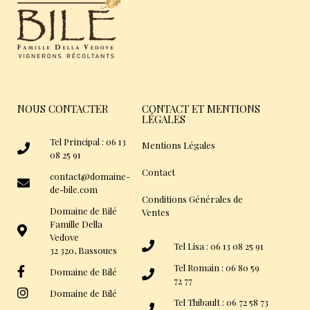
NOUS CONTACTER
CONTACT ET MENTIONS
LÉGALES
Tel Principal : 06 13
Mentions Légales
08 25 91
Contact
contact@domaine-
de-bile.com
Conditions Générales de
Domaine de Bilé
Ventes
Famille Della
Vedove
Tel Lisa : 06 13 08 25 91
32 320, Bassoues
Tel Romain : 06 80 59
Domaine de Bilé
72 77
Domaine de Bilé
Tel Thibault : 06 72 58 73