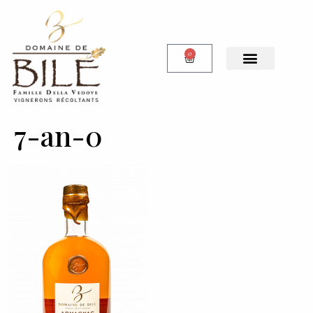
0
7-an-0