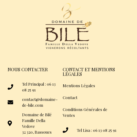
NOUS CONTACTER
CONTACT ET MENTIONS
LÉGALES
Tel Principal : 06 13
Mentions Légales
08 25 91
Contact
contact@domaine-
de-bile.com
Conditions Générales de
Domaine de Bilé
Ventes
Famille Della
Vedove
Tel Lisa : 06 13 08 25 91
32 320, Bassoues