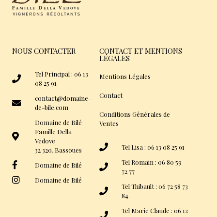
NOUS CONTACTER
CONTACT ET MENTIONS
LÉGALES
Tel Principal : 06 13
Mentions Légales
08 25 91
Contact
contact@domaine-
de-bile.com
Conditions Générales de
Domaine de Bilé
Ventes
Famille Della
Vedove
Tel Lisa : 06 13 08 25 91
32 320, Bassoues
Tel Romain : 06 80 59
Domaine de Bilé
72 77
Domaine de Bilé
Tel Thibault : 06 72 58 73
84
Tel Marie Claude : 06 12