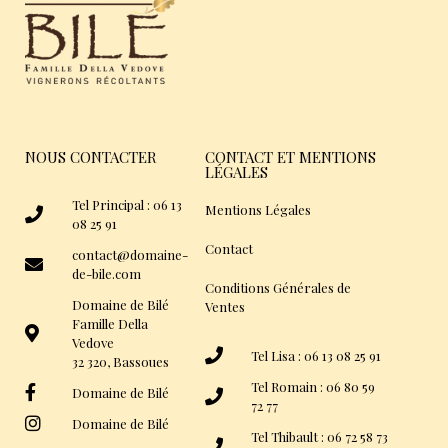
NOUS CONTACTER
CONTACT ET MENTIONS
LÉGALES
Tel Principal : 06 13
Mentions Légales
08 25 91
Contact
contact@domaine-
de-bile.com
Conditions Générales de
Domaine de Bilé
Ventes
Famille Della
Vedove
Tel Lisa : 06 13 08 25 91
32 320, Bassoues
Tel Romain : 06 80 59
Domaine de Bilé
72 77
Domaine de Bilé
Tel Thibault : 06 72 58 73