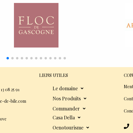
LIENS UTILES
CON
Ment
Le domaine
 13 08 25 91
Nos Produits
Cont
e-de-bile.com
Commander
Cond
Casa Della
dove
Oenotourisme