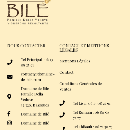
NOUS CONTACTER
CONTACT ET MENTIONS
LÉGALES
Tel Principal : 06 13
Mentions Légales
08 25 91
Contact
contact@domaine-
de-bile.com
Conditions Générales de
Domaine de Bilé
Ventes
Famille Della
Vedove
Tel Lisa : 06 13 08 25 91
32 320, Bassoues
Tel Romain : 06 80 59
Domaine de Bilé
72 77
Domaine de Bilé
Tel Thibault : 06 72 58 73