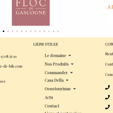
LIENS UTILES
CON
Ment
Le domaine
 13 08 25 91
Nos Produits
Cont
e-de-bile.com
Commander
Cond
Casa Della
dove
Oenotourisme
Actu
Contact