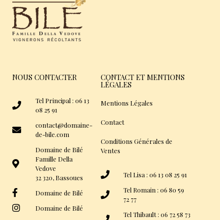
NOUS CONTACTER
CONTACT ET MENTIONS
LÉGALES
Tel Principal : 06 13
Mentions Légales
08 25 91
Contact
contact@domaine-
de-bile.com
Conditions Générales de
Domaine de Bilé
Ventes
Famille Della
Vedove
Tel Lisa : 06 13 08 25 91
32 320, Bassoues
Tel Romain : 06 80 59
Domaine de Bilé
72 77
Domaine de Bilé
Tel Thibault : 06 72 58 73