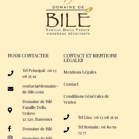
NOUS CONTACTER
CONTACT ET MENTIONS
LÉGALES
Tel Principal : 06 13
Mentions Légales
08 25 91
Contact
contact@domaine-
de-bile.com
Conditions Générales de
Domaine de Bilé
Ventes
Famille Della
Vedove
Tel Lisa : 06 13 08 25 91
32 320, Bassoues
Tel Romain : 06 80 59
Domaine de Bilé
72 77
Domaine de Bilé