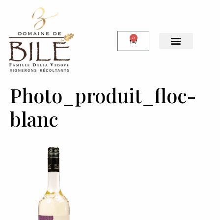
0
Notre Boutique
Photo_produit_floc-
blanc