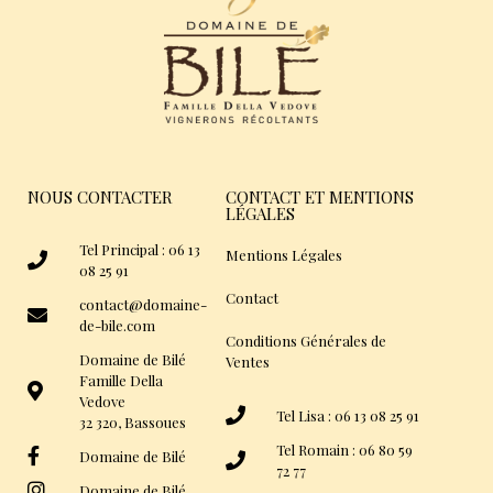
NOUS CONTACTER
CONTACT ET MENTIONS
LÉGALES
Tel Principal : 06 13
Mentions Légales
08 25 91
Contact
contact@domaine-
de-bile.com
Conditions Générales de
Domaine de Bilé
Ventes
Famille Della
Vedove
Tel Lisa : 06 13 08 25 91
32 320, Bassoues
Tel Romain : 06 80 59
Domaine de Bilé
72 77
Domaine de Bilé