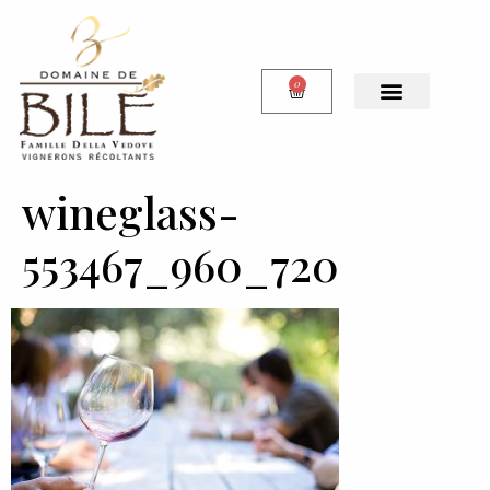
0
Notre Boutique
wineglass-
553467_960_720