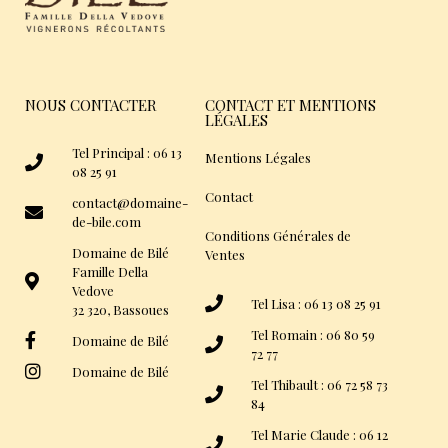
NOUS CONTACTER
CONTACT ET MENTIONS
LÉGALES
Tel Principal : 06 13
Mentions Légales
08 25 91
Contact
contact@domaine-
de-bile.com
Conditions Générales de
Domaine de Bilé
Ventes
Famille Della
Vedove
Tel Lisa : 06 13 08 25 91
32 320, Bassoues
Tel Romain : 06 80 59
Domaine de Bilé
72 77
Domaine de Bilé
Tel Thibault : 06 72 58 73
84
Tel Marie Claude : 06 12