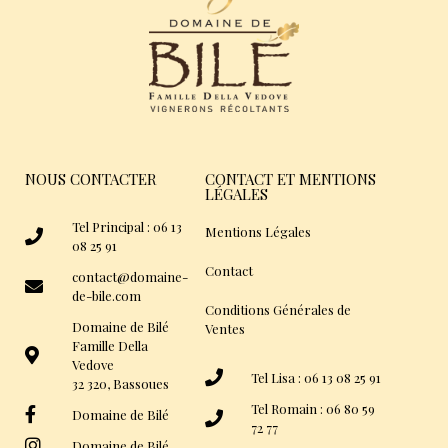
NOUS CONTACTER
CONTACT ET MENTIONS
LÉGALES
Tel Principal : 06 13
Mentions Légales
08 25 91
Contact
contact@domaine-
de-bile.com
Conditions Générales de
Domaine de Bilé
Ventes
Famille Della
Vedove
Tel Lisa : 06 13 08 25 91
32 320, Bassoues
Tel Romain : 06 80 59
Domaine de Bilé
72 77
Domaine de Bilé