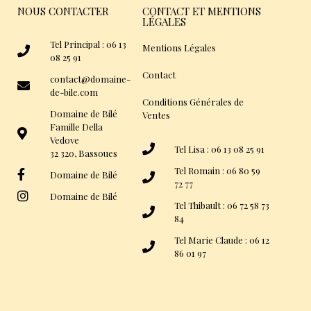
NOUS CONTACTER
CONTACT ET MENTIONS
LÉGALES
Tel Principal : 06 13
Mentions Légales
08 25 91
Contact
contact@domaine-
de-bile.com
Conditions Générales de
Domaine de Bilé
Ventes
Famille Della
Vedove
Tel Lisa : 06 13 08 25 91
32 320, Bassoues
Tel Romain : 06 80 59
Domaine de Bilé
72 77
Domaine de Bilé
Tel Thibault : 06 72 58 73
84
Tel Marie Claude : 06 12
86 01 97