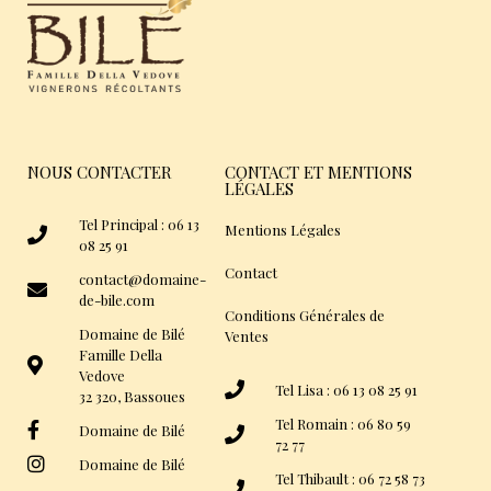
NOUS CONTACTER
CONTACT ET MENTIONS
LÉGALES
Tel Principal : 06 13
Mentions Légales
08 25 91
Contact
contact@domaine-
de-bile.com
Conditions Générales de
Domaine de Bilé
Ventes
Famille Della
Vedove
Tel Lisa : 06 13 08 25 91
32 320, Bassoues
Tel Romain : 06 80 59
Domaine de Bilé
72 77
Domaine de Bilé
Tel Thibault : 06 72 58 73