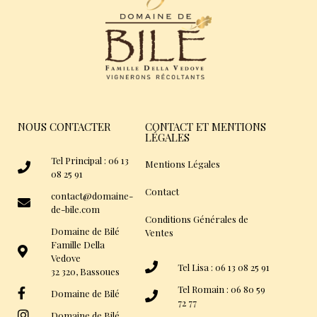
NOUS CONTACTER
CONTACT ET MENTIONS
LÉGALES
Tel Principal : 06 13
Mentions Légales
08 25 91
Contact
contact@domaine-
de-bile.com
Conditions Générales de
Domaine de Bilé
Ventes
Famille Della
Vedove
Tel Lisa : 06 13 08 25 91
32 320, Bassoues
Tel Romain : 06 80 59
Domaine de Bilé
72 77
Domaine de Bilé