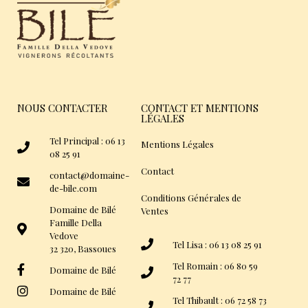
NOUS CONTACTER
CONTACT ET MENTIONS
LÉGALES
Tel Principal : 06 13
Mentions Légales
08 25 91
Contact
contact@domaine-
de-bile.com
Conditions Générales de
Domaine de Bilé
Ventes
Famille Della
Vedove
Tel Lisa : 06 13 08 25 91
32 320, Bassoues
Tel Romain : 06 80 59
Domaine de Bilé
72 77
Domaine de Bilé
Tel Thibault : 06 72 58 73