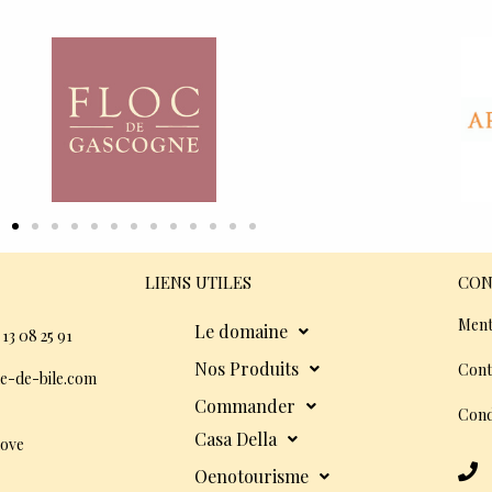
LIENS UTILES
CON
Ment
Le domaine
 13 08 25 91
Nos Produits
Cont
e-de-bile.com
Commander
Cond
Casa Della
dove
Oenotourisme