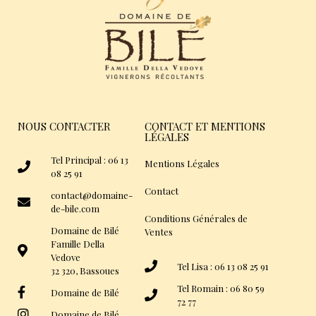
NOUS CONTACTER
CONTACT ET MENTIONS
LÉGALES
Tel Principal : 06 13
Mentions Légales
08 25 91
Contact
contact@domaine-
de-bile.com
Conditions Générales de
Domaine de Bilé
Ventes
Famille Della
Vedove
Tel Lisa : 06 13 08 25 91
32 320, Bassoues
Tel Romain : 06 80 59
Domaine de Bilé
72 77
Domaine de Bilé