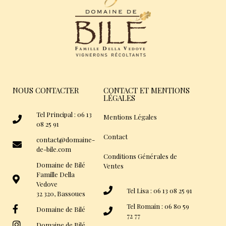
NOUS CONTACTER
CONTACT ET MENTIONS
LÉGALES
Tel Principal : 06 13
Mentions Légales
08 25 91
Contact
contact@domaine-
de-bile.com
Conditions Générales de
Domaine de Bilé
Ventes
Famille Della
Vedove
Tel Lisa : 06 13 08 25 91
32 320, Bassoues
Tel Romain : 06 80 59
Domaine de Bilé
72 77
Domaine de Bilé