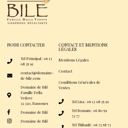
NOUS CONTACTER
CONTACT ET MENTIONS
LÉGALES
Tel Principal : 06 13
Mentions Légales
08 25 91
Contact
contact@domaine-
de-bile.com
Conditions Générales de
Domaine de Bilé
Ventes
Famille Della
Vedove
Tel Lisa : 06 13 08 25 91
32 320, Bassoues
Tel Romain : 06 80 59
Domaine de Bilé
72 77
Domaine de Bilé
Tel Thibault : 06 72 58 73