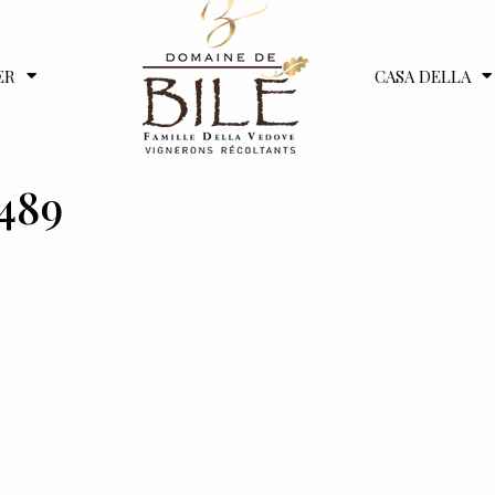
ER
CASA DELLA
489