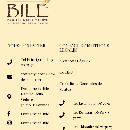
NOUS CONTACTER
CONTACT ET MENTIONS
LÉGALES
Tel Principal : 06 13
Mentions Légales
08 25 91
Contact
contact@domaine-
de-bile.com
Conditions Générales de
Domaine de Bilé
Ventes
Famille Della
Vedove
Tel Lisa : 06 13 08 25 91
32 320, Bassoues
Tel Romain : 06 80 59
Domaine de Bilé
72 77
Domaine de Bilé
Tel Thibault : 06 72 58 73