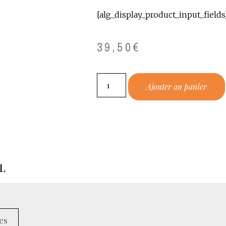
[alg_display_product_input_fields
39,50
€
Ajouter au panier
 L
es