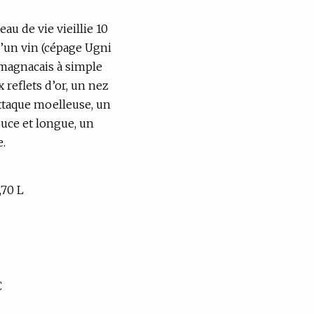
u de vie vieillie 10
d’un vin (cépage Ugni
rmagnacais à simple
 reflets d’or, un nez
attaque moelleuse, un
ouce et longue, un
.
70 L
€