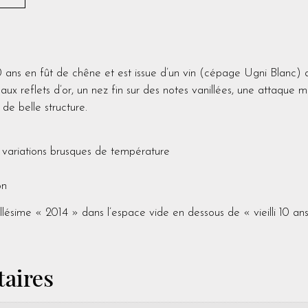
 ans en fût de chêne et est issue d’un vin (cépage Ugni Blanc) d
x reflets d’or, un nez fin sur des notes vanillées, une attaque 
e belle structure.
es variations brusques de température
on
 millésime « 2014 » dans l’espace vide en dessous de « vieilli 10 a
aires