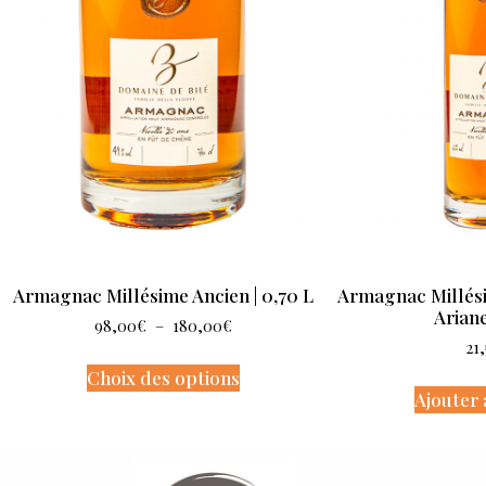
Armagnac Millésime Ancien | 0,70 L
Armagnac Millés
Ariane
98,00
€
–
180,00
€
21
Choix des options
Ajouter 