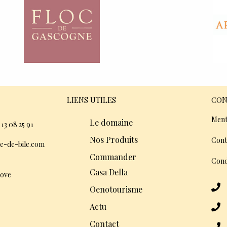
LIENS UTILES
CON
Ment
Le domaine
 13 08 25 91
Nos Produits
Cont
e-de-bile.com
Commander
Cond
Casa Della
dove
Oenotourisme
Actu
Contact