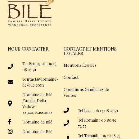
NOUS CONTACTER
CONTACT ET MENTIONS
LÉGALES
Tel Principal : 06 13
Mentions Légales
08 25 91
Contact
contact@domaine-
de-bile.com
Conditions Générales de
Domaine de Bilé
Ventes
Famille Della
Vedove
Tel Lisa : 06 13 08 25 91
32 320, Bassoues
Tel Romain : 06 80 59
Domaine de Bilé
72 77
Domaine de Bilé
Tel Thibault : 06 72 58 73