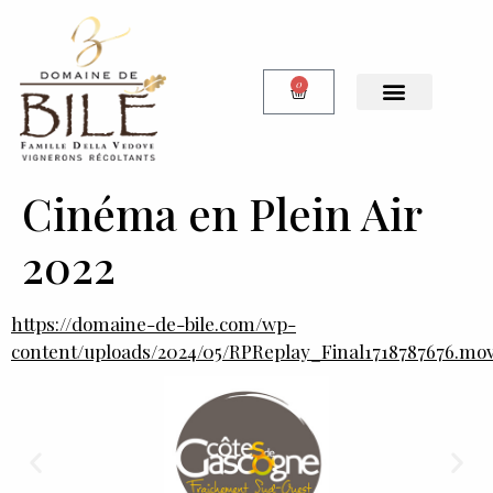
0
Notre Boutique
Cinéma en Plein Air
2022
https://domaine-de-bile.com/wp-
content/uploads/2024/05/RPReplay_Final1718787676.mo