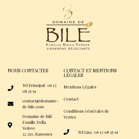
NOUS CONTACTER
CONTACT ET MENTIONS
LÉGALES
Tel Principal : 06 13
Mentions Légales
08 25 91
Contact
contact@domaine-
de-bile.com
Conditions Générales de
Domaine de Bilé
Ventes
Famille Della
Vedove
Tel Lisa : 06 13 08 25 91
32 320, Bassoues