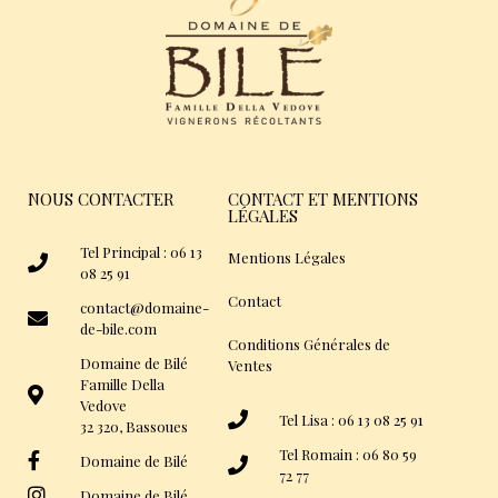
NOUS CONTACTER
CONTACT ET MENTIONS
LÉGALES
Tel Principal : 06 13
Mentions Légales
08 25 91
Contact
contact@domaine-
de-bile.com
Conditions Générales de
Domaine de Bilé
Ventes
Famille Della
Vedove
Tel Lisa : 06 13 08 25 91
32 320, Bassoues
Tel Romain : 06 80 59
Domaine de Bilé
72 77
Domaine de Bilé