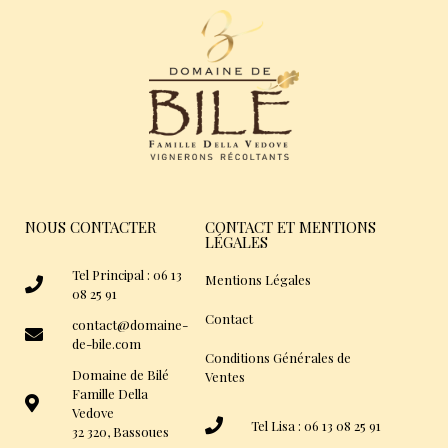
NOUS CONTACTER
CONTACT ET MENTIONS
LÉGALES
Tel Principal : 06 13
Mentions Légales
08 25 91
Contact
contact@domaine-
de-bile.com
Conditions Générales de
Domaine de Bilé
Ventes
Famille Della
Vedove
Tel Lisa : 06 13 08 25 91
32 320, Bassoues