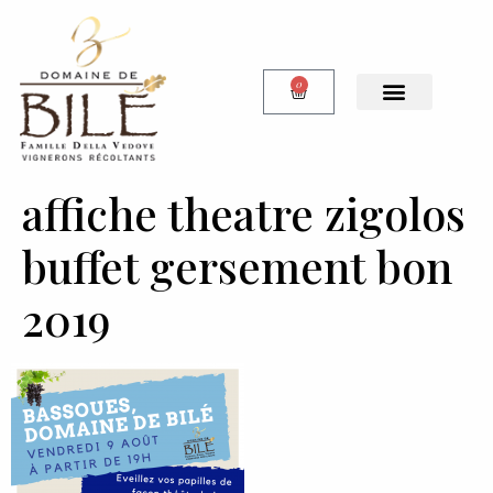
0
Notre Boutique
affiche theatre zigolos
buffet gersement bon
2019