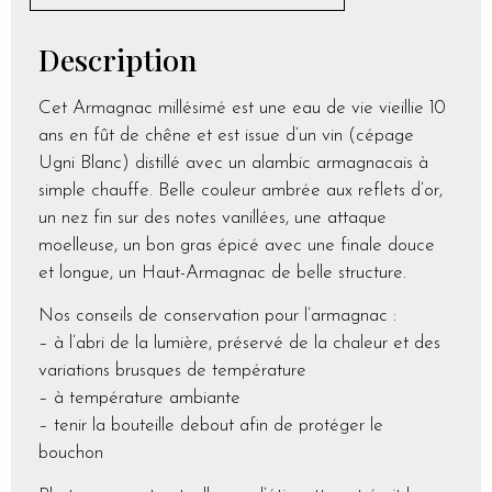
Description
Cet Armagnac millésimé est une eau de vie vieillie 10
ans en fût de chêne et est issue d’un vin (cépage
Ugni Blanc) distillé avec un alambic armagnacais à
simple chauffe. Belle couleur ambrée aux reflets d’or,
un nez fin sur des notes vanillées, une attaque
moelleuse, un bon gras épicé avec une finale douce
et longue, un Haut-Armagnac de belle structure.
Nos conseils de conservation pour l’armagnac :
– à l’abri de la lumière, préservé de la chaleur et des
variations brusques de température
– à température ambiante
– tenir la bouteille debout afin de protéger le
bouchon