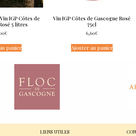
 Vin IGP Côtes de
Vin IGP Côtes de Gascogne Rosé
osé 5 litres
75cl
,00
€
6,60
€
au panier
Ajouter au panier
LIENS UTILES
CON